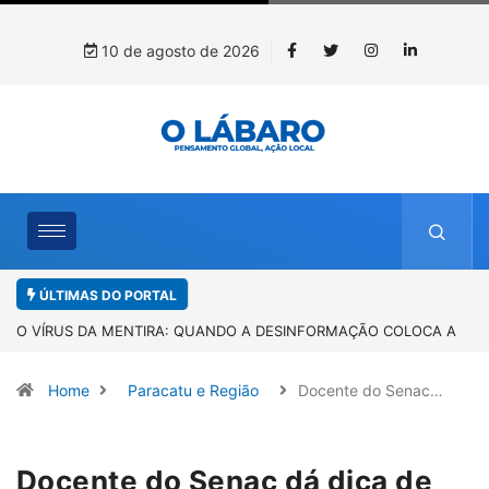
10 de agosto de 2026
ÚLTIMAS DO PORTAL
A
“A memória é mais forte que o esquecimento”: Sandro Neiva lança
livro sobre Rosilene Amorim em Paracatu
Home
Paracatu e Região
Docente do Senac…
Docente do Senac dá dica de