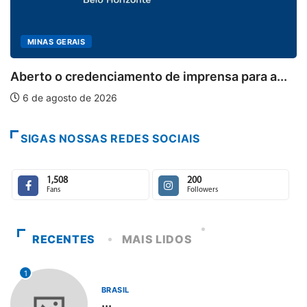
MINAS GERAIS
Co
sol
erto o credenciamento de imprensa para a...
6
 de agosto de 2026
SIGAS NOSSAS REDES SOCIAIS
1,508
200
Fans
Followers
RECENTES
MAIS LIDOS
1
BRASIL
...