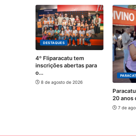
DESTAQUES
4º Fliparacatu tem
inscrições abertas para
o...
PARACAT
8 de agosto de 2026
ÃO
Paracatu
20 anos d
is forte
7 de ago
026