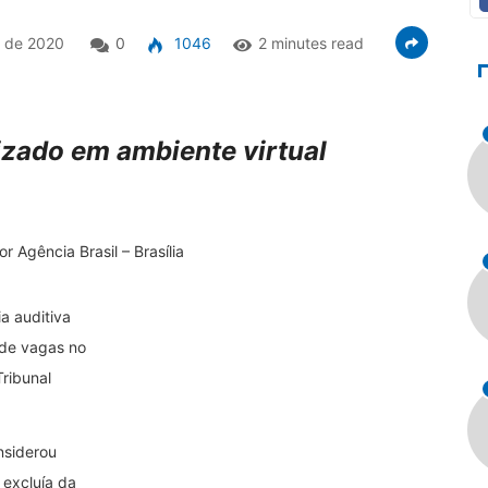
 de 2020
0
1046
2 minutes read
izado em ambiente virtual
 Agência Brasil – Brasília
ia auditiva
 de vagas no
Tribunal
nsiderou
 excluía da