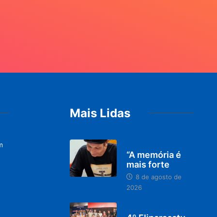
Mais Lidas
m
PARACATU E REGIÃO
“A memória é
mais forte
8 de agosto de
2026
DESTAQUES