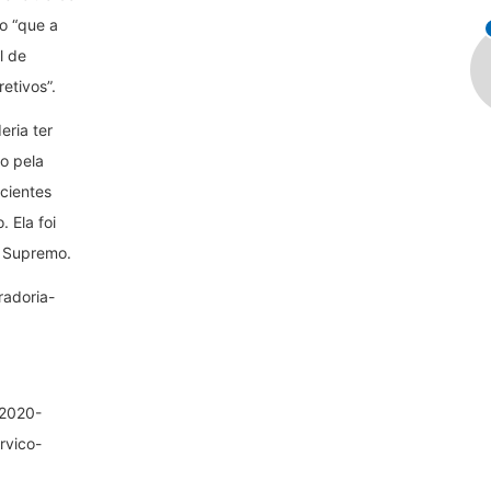
o “que a
l de
etivos”.
eria ter
do pela
icientes
 Ela foi
o Supremo.
radoria-
/2020-
rvico-