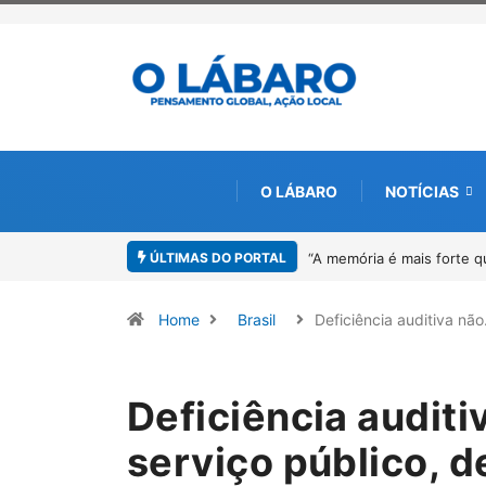
O LÁBARO
NOTÍCIAS
ÚLTIMAS DO PORTAL
imento”: Sandro Neiva lança livro sobre Rosilene Amorim em Paracatu
4
Home
Brasil
Deficiência auditiva nã
Deficiência auditi
serviço público, 