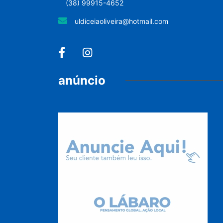
(38) 99915-4652
uldiceiaoliveira@hotmail.com
anúncio