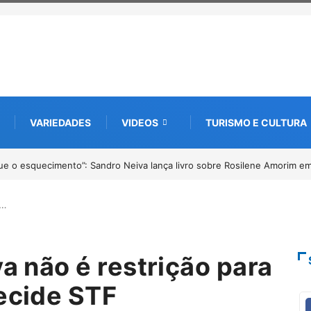
VARIEDADES
VIDEOS
TURISMO E CULTURA
º Fliparacatu tem inscrições abertas para o Prêmio de Redação e Desenh
o…
va não é restrição para
decide STF