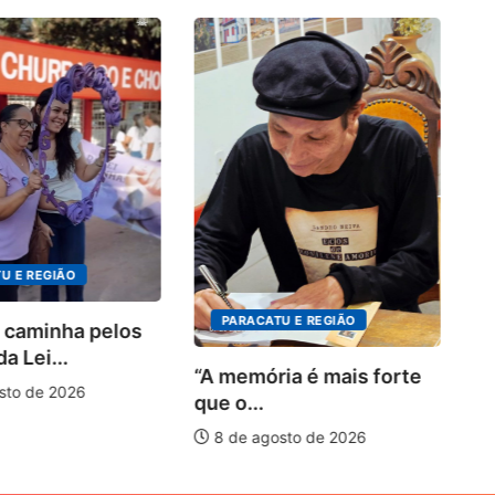
4º
in
o.
U E REGIÃO
PARACATU E REGIÃO
 caminha pelos
a Lei...
“A memória é mais forte
sto de 2026
que o...
8 de agosto de 2026