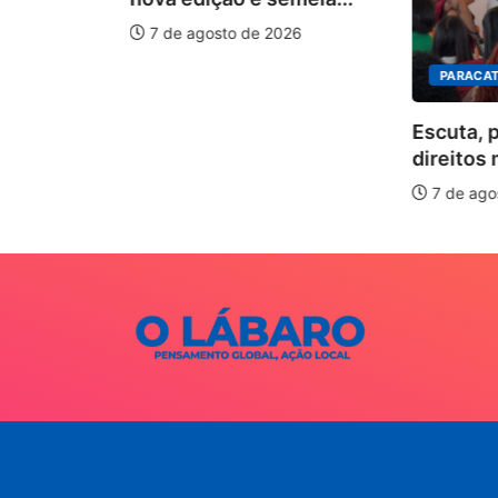
7 de agosto de 2026
PARACAT
ÃO
Escuta, 
ha pelos
direitos 
.
7 de ago
026