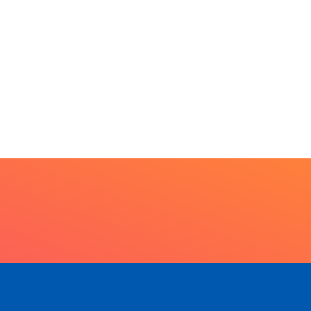
7 de agosto de 2026
PARACATU E REGIÃO
Escuta, protagonismo e
direitos marcam o I...
7 de agosto de 2026