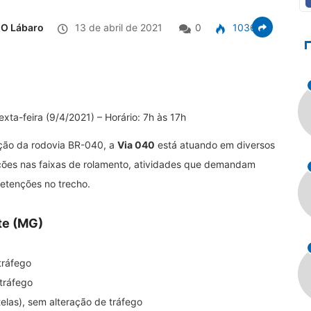
O Lábaro
13 de abril de 2021
0
1036
xta-feira (9/4/2021) – Horário: 7h às 17h
ção da rodovia BR-040, a
Via 040
está atuando em diversos
enções nas faixas de rolamento, atividades que demandam
retenções no trecho.
te (MG)
tráfego
tráfego
elas), sem alteração de tráfego