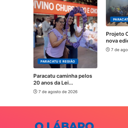
PARACAT
Projeto
nova edi
tem
7 de ago
tas para
PARACATU E REGIÃO
026
Paracatu caminha pelos
20 anos da Lei...
7 de agosto de 2026