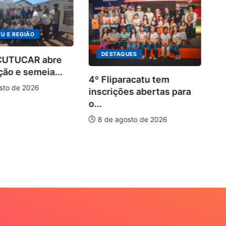
U E REGIÃO
DESTAQUES
 CUTUCAR abre
ção e semeia...
4º Fliparacatu tem
sto de 2026
inscrições abertas para
o...
8 de agosto de 2026
Pa
20