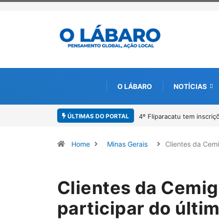
O LÁBARO
NOTÍCIAS
ÚLTIMAS DO PORTAL
 para o Prêmio de Redação e Desenho até o dia 14 de agosto
Paracatu ca
Home
Minas Gerais
Clientes da Cem
Clientes da Cemig
participar do últi