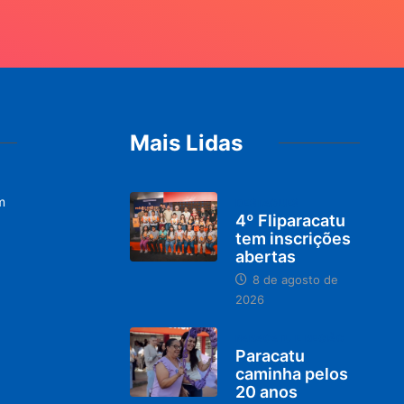
Mais Lidas
m
DESTAQUES
4º Fliparacatu
tem inscrições
abertas
8 de agosto de
2026
PARACATU E REGIÃO
Paracatu
caminha pelos
20 anos