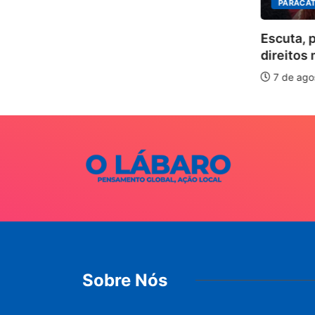
PARACAT
ÃO
Escuta, 
ha pelos
direitos 
.
7 de ago
026
Sobre Nós