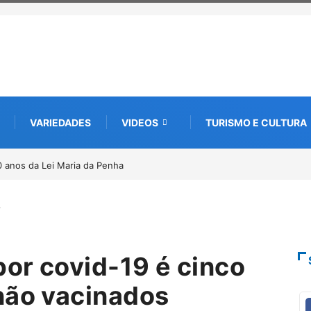
VARIEDADES
VIDEOS
TURISMO E CULTURA
a edição e semeia o futuro por meio da cultura e da memória
…
or covid-19 é cinco
não vacinados