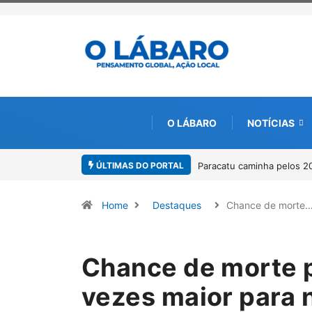
O LÁBARO
NOTÍCIAS
ÚLTIMAS DO PORTAL
Projeto CUTUCAR abre nov
Home
Destaques
Chance de morte
Chance de morte p
vezes maior para 