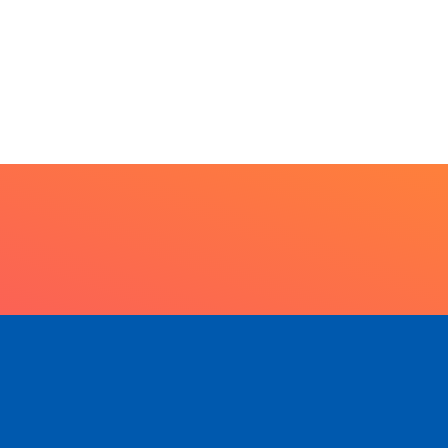
PARACATU E REGIÃO
Escuta, protagonismo e
direitos marcam o I...
7 de agosto de 2026