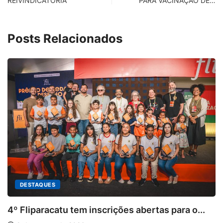
REIVINDICATÓRIA
PARA VACINAÇÃO DE…
Posts Relacionados
AQUES
paracatu tem inscrições abertas para o...