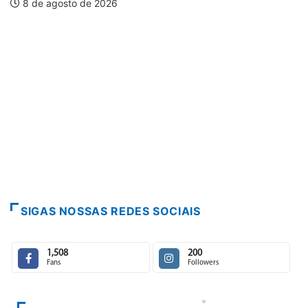
agosto de 2026
PARA
Paraca
7 de 
SIGAS NOSSAS REDES SOCIAIS
1,508
200
Fans
Followers