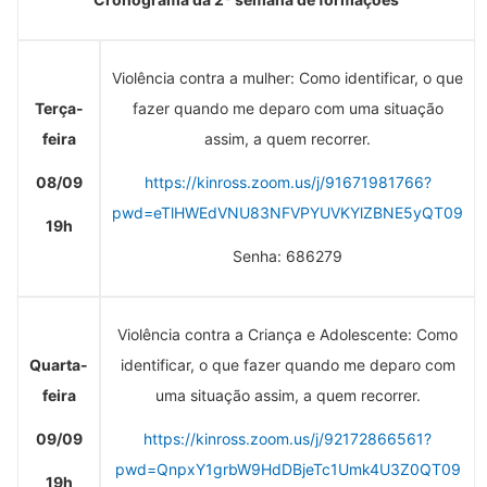
Violência contra a mulher: Como identificar, o que
Terça-
fazer quando me deparo com uma situação
feira
assim, a quem recorrer.
08/09
https://kinross.zoom.us/j/91671981766?
pwd=eTlHWEdVNU83NFVPYUVKYlZBNE5yQT09
19h
Senha: 686279
Violência contra a Criança e Adolescente: Como
Quarta-
identificar, o que fazer quando me deparo com
feira
uma situação assim, a quem recorrer.
09/09
https://kinross.zoom.us/j/92172866561?
pwd=QnpxY1grbW9HdDBjeTc1Umk4U3Z0QT09
19h