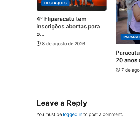
DESTAQUES
4º Fliparacatu tem
inscrições abertas para
o...
PARACATU E 
8 de agosto de 2026
Paracatu ca
20 anos da L
forte
7 de agosto 
Leave a Reply
You must be
logged in
to post a comment.