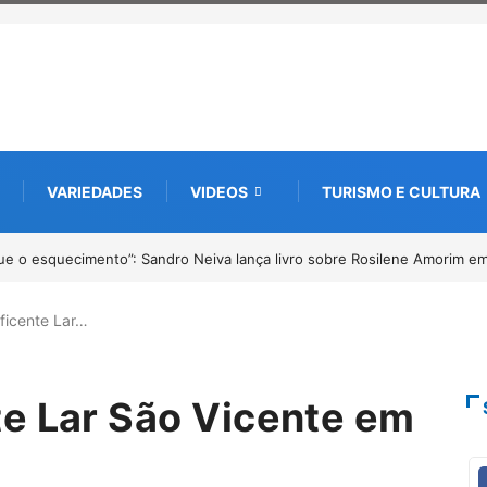
VARIEDADES
VIDEOS
TURISMO E CULTURA
º Fliparacatu tem inscrições abertas para o Prêmio de Redação e Desenh
ficente Lar…
e Lar São Vicente em