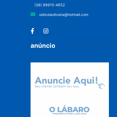
(38) 99915-4652
uldiceiaoliveira@hotmail.com
anúncio