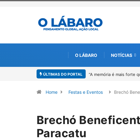
O LÁBARO
NOTÍCIAS
ÚLTIMAS DO PORTAL
imento”: Sandro Neiva lança livro sobre Rosilene Amorim em Paracatu
4
Home
Festas e Eventos
Brechó Bene
Brechó Beneficent
Paracatu