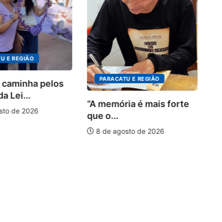
DE
4º Fl
inscr
o...
REGIÃO
8 de
PARACATU E REGIÃO
minha pelos
ei...
“A memória é mais forte
de 2026
que o...
8 de agosto de 2026