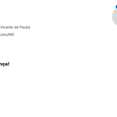
 Vicente de Paulo)
acatu/MG
nça!