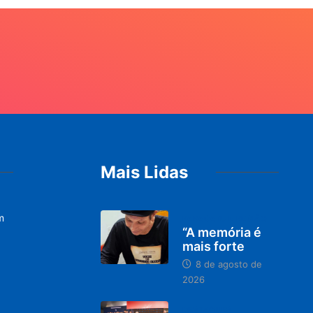
Mais Lidas
m
PARACATU E REGIÃO
“A memória é
mais forte
8 de agosto de
2026
DESTAQUES