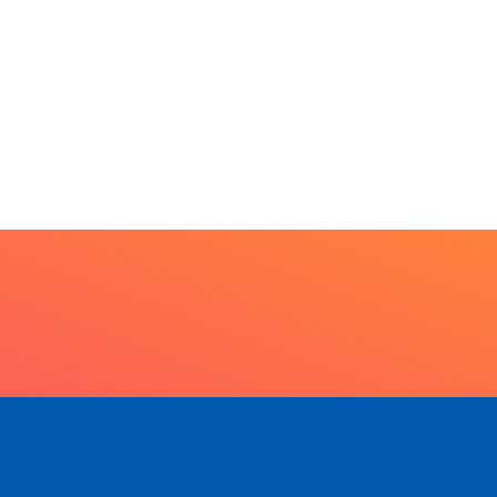
debate futuro da
licitação...
piscicultura com...
6 de agosto de 2026
6 de agosto de 2026