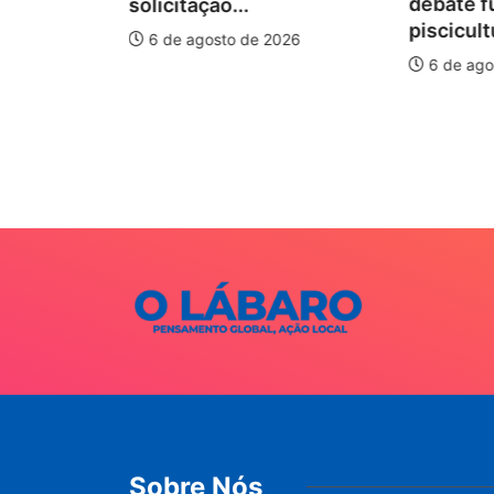
debate f
solicitação...
piscicult
6 de agosto de 2026
ÃO
6 de ago
onismo e
o I...
026
Sobre Nós