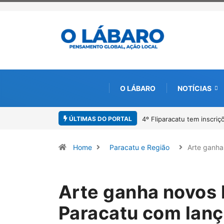
O LÁBARO
NOTÍCIAS
ÚLTIMAS DO PORTAL
o de Redação e Desenho até o dia 14 de agosto
Paracatu caminha pelos 2
Home
Paracatu e Região
Arte ganh
Arte ganha novos 
Paracatu com lanç