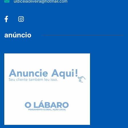
uldiceiaoliveira@hotmail.com
anúncio