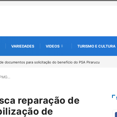
VARIEDADES
VIDEOS
TURISMO E CULTURA
bate futuro da piscicultura com espécies nativas da Amazônia
MPMG…
ca reparação de
ilização de