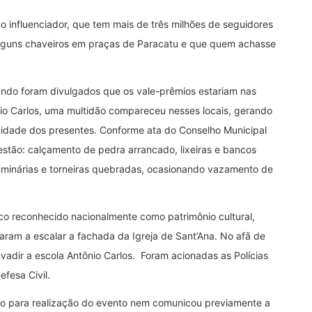
o influenciador, que tem mais de três milhões de seguidores
 alguns chaveiros em praças de Paracatu e que quem achasse
ando foram divulgados que os vale-prêmios estariam nas
io Carlos, uma multidão compareceu nesses locais, gerando
umidade dos presentes. Conforme ata do Conselho Municipal
estão: calçamento de pedra arrancado, lixeiras e bancos
luminárias e torneiras quebradas, ocasionando vazamento de
ico reconhecido nacionalmente como patrimônio cultural,
ram a escalar a fachada da Igreja de Sant’Ana. No afã de
vadir a escola Antônio Carlos. Foram acionadas as Polícias
efesa Civil.
ão para realização do evento nem comunicou previamente a