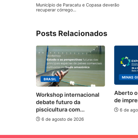
Município de Paracatu e Copasa deverão
recuperar córrego…
Posts Relacionados
MINAS GERAI
BRASIL
bimento
Aberto o cr
Workshop internacional
ra
de imprensa 
debate futuro da
piscicultura com...
6 de agosto 
6 de agosto de 2026