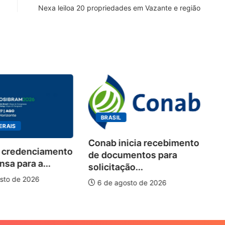
Nexa leiloa 20 propriedades em Vazante e região
BRASIL
S
BRA
Conab inicia recebimento
edenciamento
Works
de documentos para
para a...
debat
solicitação...
pisci
de 2026
6 de agosto de 2026
6 de