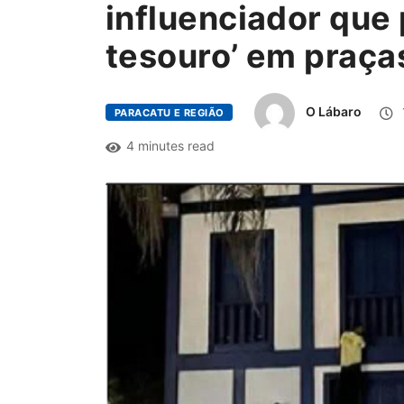
influenciador que
tesouro’ em praça
O Lábaro
PARACATU E REGIÃO
4 minutes read