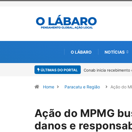
O LÁBARO
NOTÍCIAS
ÚLTIMAS DO PORTAL
Workshop internacional de
Home
Paracatu e Região
Ação do 
Ação do MPMG bus
danos e responsab