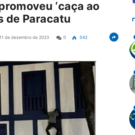
 promoveu ‘caça ao
s de Paracatu
11 de dezembro de 2023
0
542