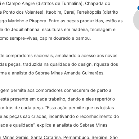
i e Campo Alegre (distritos de Turmalina), Chapada do
e Ponto dos Volantes), Itaobim, Caraí, Ferreirópolis (distrito
nego Marinho e Pirapora. Entre as peças produzidas, estão as
ale do Jequitinhonha, esculturas em madeira, tecelagem e
, como sempre-vivas, capim dourado e bambu.
s de compradores nacionais, ampliando o acesso aos novos
as peças, traduzida na qualidade do design, riqueza dos
firma a analista do Sebrae Minas Amanda Guimarães.
iagem permite aos compradores conhecerem de perto a
 está presente em cada trabalho, dando a eles repertório
or trás de cada peça. “Essa ação permite que os lojistas
 as peças são criadas, incentivando o reconhecimento do
ade e qualidade”, explica a analista do Sebrae Minas.
e Minas Gerais, Santa Catarina, Pernambuco, Sergipe, São