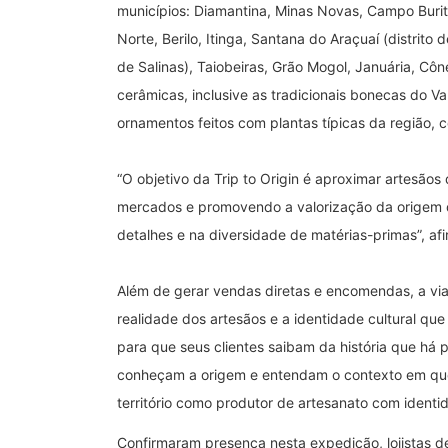
municípios: Diamantina, Minas Novas, Campo Burit
Norte, Berilo, Itinga, Santana do Araçuaí (distrito d
de Salinas), Taiobeiras, Grão Mogol, Januária, Cô
cerâmicas, inclusive as tradicionais bonecas do V
ornamentos feitos com plantas típicas da região
“O objetivo da Trip to Origin é aproximar artesão
mercados e promovendo a valorização da origem d
detalhes e na diversidade de matérias-primas”, a
Além de gerar vendas diretas e encomendas, a v
realidade dos artesãos e a identidade cultural que
para que seus clientes saibam da história que há p
conheçam a origem e entendam o contexto em que
território como produtor de artesanato com identid
Confirmaram presença nesta expedição, lojistas d