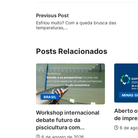
Previous Post
Esfriou muito? Com a queda brusca das
temperaturas,…
Posts Relacionados
MINAS G
BRASIL
ecebimento
Aberto o
Workshop internacional
 para
de impren
debate futuro da
piscicultura com...
6 de ago
026
6 de agosto de 2026