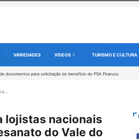
VARIEDADES
VIDEOS
TURISMO E CULTURA
nternacional debate futuro da piscicultura com espécies nativas da
eva…
 lojistas nacionais
esanato do Vale do