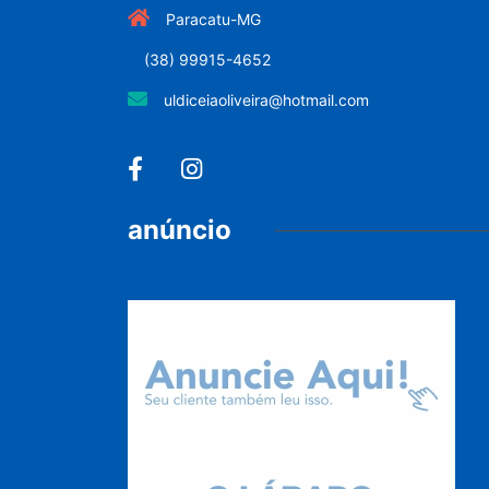
Paracatu-MG
(38) 99915-4652
uldiceiaoliveira@hotmail.com
anúncio