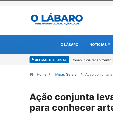
O LÁBARO
NOTÍCIAS
ÚLTIMAS DO PORTAL
de documentos para solicitação do benefício do PSA Pirarucu
Workshop i
Amazônia
Home
Minas Gerais
Ação conjunta l
Ação conjunta leva
para conhecer art