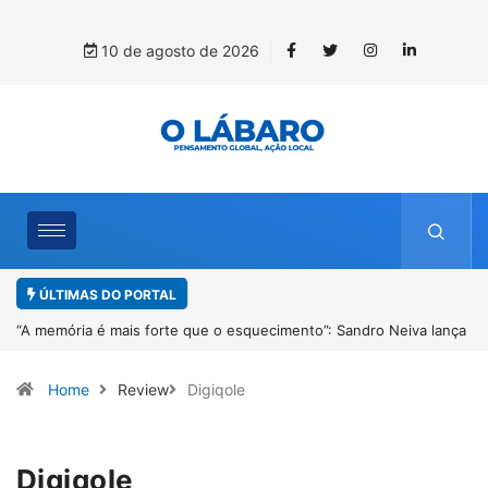
10 de agosto de 2026
ÚLTIMAS DO PORTAL
 memória é mais forte que o esquecimento”: Sandro Neiva lança
4º Fli
vro sobre Rosilene Amorim em Paracatu
Desenh
Home
Review
Digiqole
Digiqole