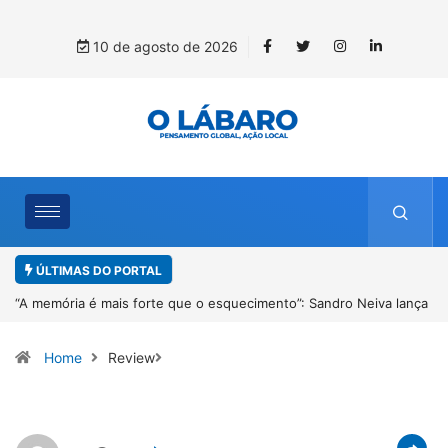
10 de agosto de 2026
ÚLTIMAS DO PORTAL
 que o esquecimento”: Sandro Neiva lança
4º Fliparacatu tem inscriçõe
orim em Paracatu
Desenho até o dia 14 de agos
Home
Review