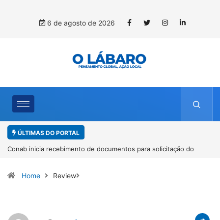
6 de agosto de 2026
ÚLTIMAS DO PORTAL
Conab inicia recebimento de documentos para solicitação do
Wo
benefício do PSA Pirarucu
es
Home
Review