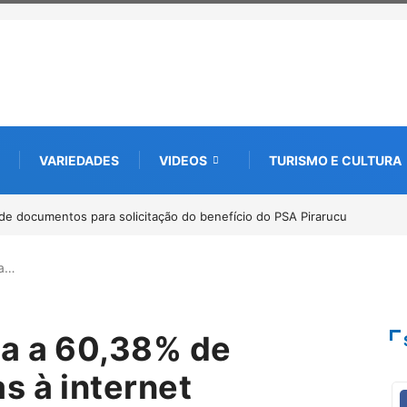
VARIEDADES
VIDEOS
TURISMO E CULTURA
bate futuro da piscicultura com espécies nativas da Amazônia
ga…
ga a 60,38% de
s à internet