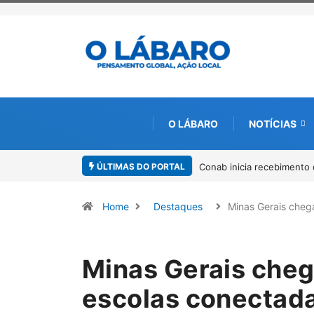
O LÁBARO
NOTÍCIAS
ÚLTIMAS DO PORTAL
Workshop internacional de
Home
Destaques
Minas Gerais che
Minas Gerais che
escolas conectada