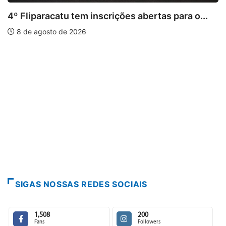
 tem inscrições abertas para o...
 2026
PARACATU E REG
Paracatu camin
7 de agosto de 
SIGAS NOSSAS REDES SOCIAIS
1,508
200
Fans
Followers