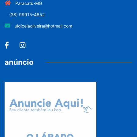
Paracatu-MG
(38) 99915-4652
uldiceiaoliveira@hotmail.com
anúncio