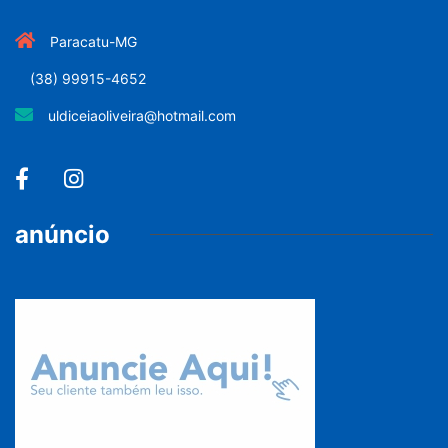
Paracatu-MG
(38) 99915-4652
uldiceiaoliveira@hotmail.com
anúncio