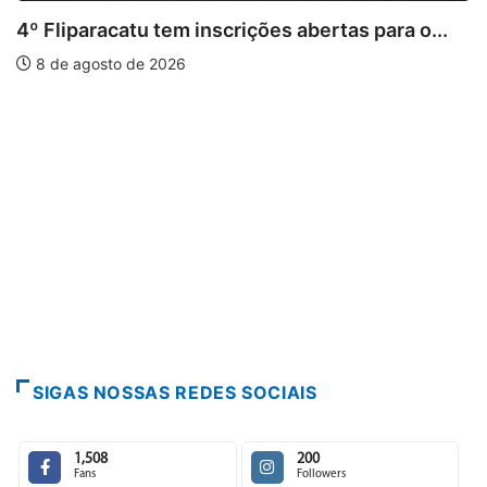
u tem inscrições abertas para o...
e 2026
PARACATU E R
Paracatu cam
7 de agosto d
SIGAS NOSSAS REDES SOCIAIS
1,508
200
Fans
Followers