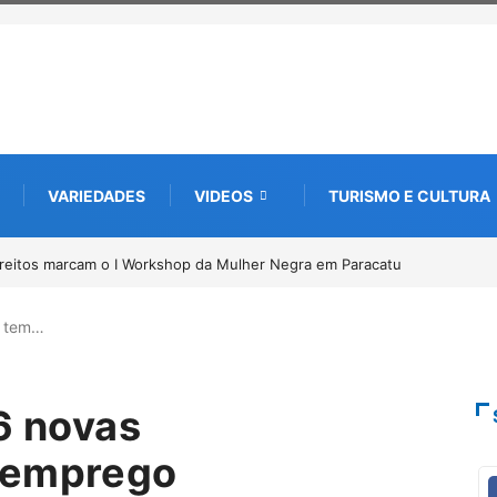
VARIEDADES
VIDEOS
TURISMO E CULTURA
de documentos para solicitação do benefício do PSA Pirarucu
is tem…
6 novas
 emprego