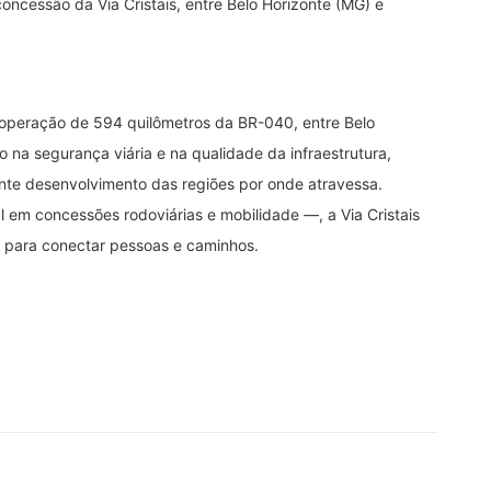
oncessão da Via Cristais, entre Belo Horizonte (MG) e
a operação de 594 quilômetros da BR-040, entre Belo
 na segurança viária e na qualidade da infraestrutura,
ente desenvolvimento das regiões por onde atravessa.
 em concessões rodoviárias e mobilidade —, a Via Cristais
a para conectar pessoas e caminhos.