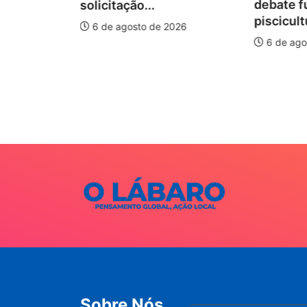
debate f
solicitação...
piscicult
6 de agosto de 2026
ÃO
6 de ago
onismo e
o I...
026
Sobre Nós