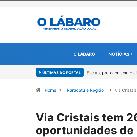
O LÁBARO
NOTÍCIAS
ÚLTIMAS DO PORTAL
Conab inicia recebimento 
Home
Paracatu e Região
Via Crista
Via Cristais tem 2
oportunidades de