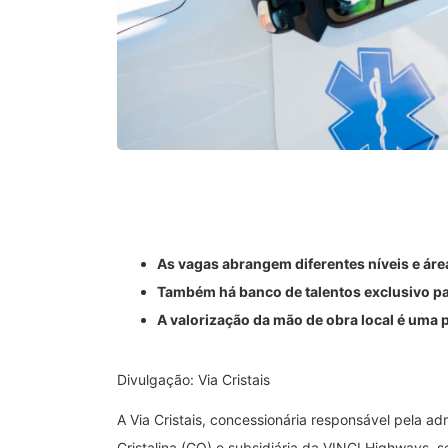
As vagas abrangem diferentes níveis e áre
Também há banco de talentos exclusivo p
A valorização da mão de obra local é uma 
Divulgação: Via Cristais
A Via Cristais, concessionária responsável pela a
Cristalina (GO) e subsidiária da VINCI Highways,