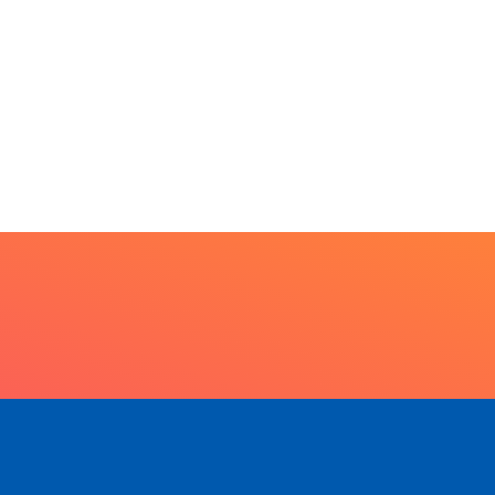
debate futuro da
licitação...
piscicultura com...
6 de agosto de 2026
6 de agosto de 2026