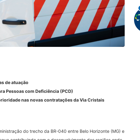
as de atuação
ara Pessoas com Deficiência (PCD)
prioridade nas novas contratações da Via Cristais
dministração do trecho da BR-040 entre Belo Horizonte (MG) e
 segue contribuindo com o desenvolvimento das regiões onde