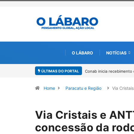
O LÁBARO
NOTÍCIAS
ÚLTIMAS DO PORTAL
nto de documentos para solicitação do benefício do PSA Pirarucu
Worksh
Amazô
Home
Paracatu e Região
Via Cristai
Via Cristais e AN
concessão da rod