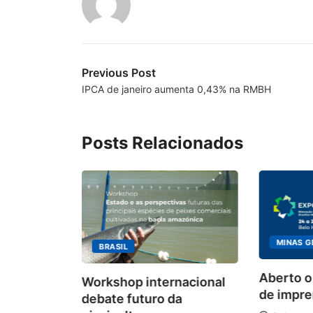
Previous Post
IPCA de janeiro aumenta 0,43% na RMBH
Posts Relacionados
MINAS G
BRASIL
ecebimento
Aberto o
Workshop internacional
 para
de impren
debate futuro da