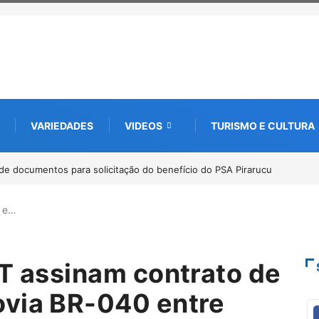
VARIEDADES
VIDEOS
TURISMO E CULTURA
op internacional debate futuro da piscicultura com espécies nativas da
nia
s e…
TT assinam contrato de
ovia BR-040 entre