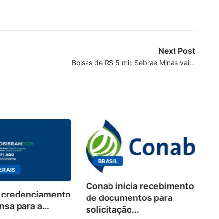
Next Post
Bolsas de R$ 5 mil: Sebrae Minas vai…
BRASIL
ERAIS
Conab inicia recebimento
 credenciamento
Wo
de documentos para
sa para a...
de
solicitação...