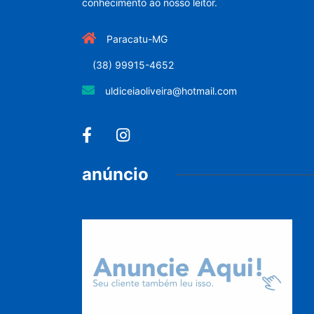
conhecimento ao nosso leitor.
Paracatu-MG
(38) 99915-4652
uldiceiaoliveira@hotmail.com
anúncio