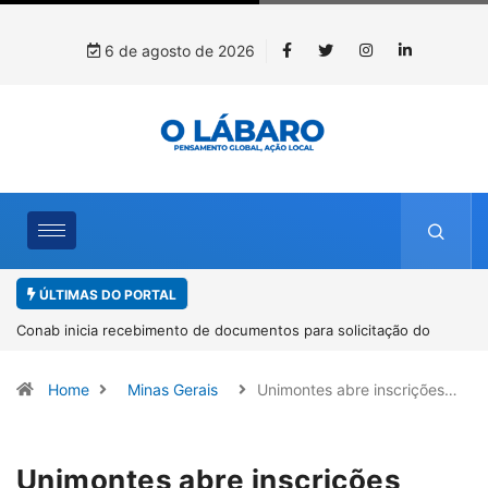
6 de agosto de 2026
ÚLTIMAS DO PORTAL
ão do
Workshop internacional debate futuro da piscicultura com
espécies nativas da Amazônia
Home
Minas Gerais
Unimontes abre inscrições…
Unimontes abre inscrições