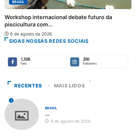
Aberto o 
internacional debate futuro da
6 de agos
ra com...
to de 2026
SIGAS NOSSAS REDES SOCIAIS
1,508
200
Fans
Followers
RECENTES
MAIS LIDOS
1
BRASIL
...
6 de agosto de 2026