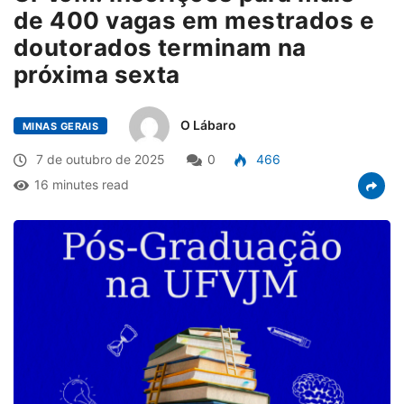
de 400 vagas em mestrados e
doutorados terminam na
próxima sexta
O Lábaro
MINAS GERAIS
7 de outubro de 2025
0
466
16 minutes read