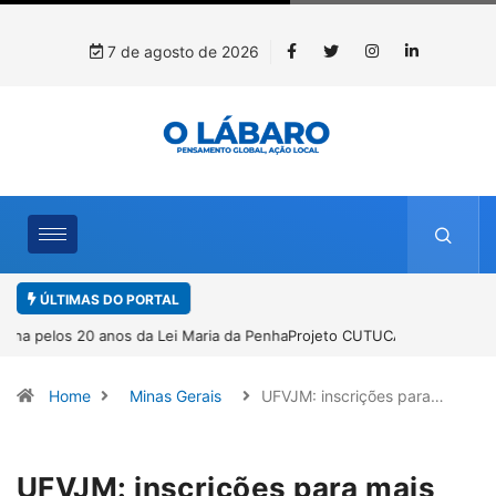
7 de agosto de 2026
ÚLTIMAS DO PORTAL
Projeto CUTUCAR abre nova edição e semeia o futuro por meio da
cultura e da memória
Home
Minas Gerais
UFVJM: inscrições para…
UFVJM: inscrições para mais