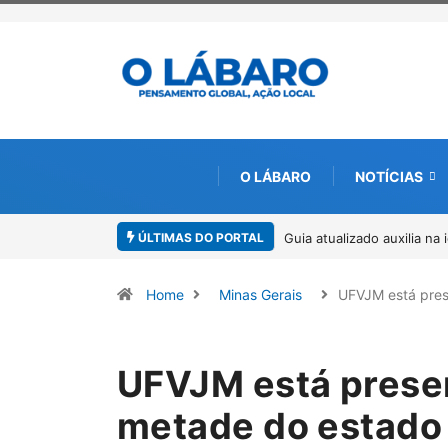
O LÁBARO
NOTÍCIAS
ÚLTIMAS DO PORTAL
a na identificação de espécies de Trichogramma no Brasil
Kinross inicia r
ambiental, em p
Home
Minas Gerais
UFVJM está pre
UFVJM está prese
metade do estado 