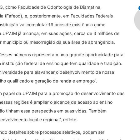
953, como Faculdade de Odontologia de Diamatina,
a (Fafeod), e, posteriormente, em Faculdades Federais
nstituição vai completar 19 anos de existência como
a UFVJM já alcança, em suas ações, cerca de 3 milhões de
r município ou mesorregião da sua área de abrangência.
, “esses números representam uma grande oportunidade para
instituição federal de ensino que tem qualidade e tradição.
niversidade para alavancar o desenvolvimento da nossa
lho qualificado e geração de renda e emprego”.
a o papel da UFVJM para a promoção do desenvolvimento das
 nessas regiões é ampliar o alcance de acesso ao ensino
 não tinham essa perspectiva em suas vidas. Também
volvimento local e regional”, reflete.
ndo detalhes sobre processos seletivos, podem ser