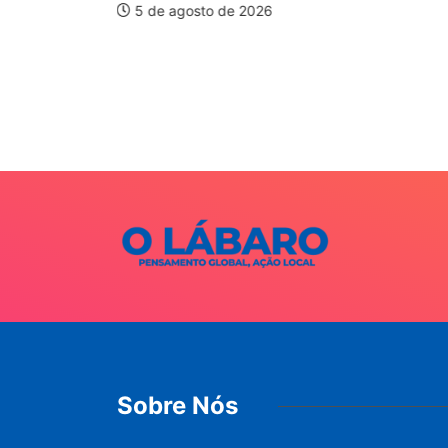
5 de agosto de 2026
auxilia na
e
026
Sobre Nós