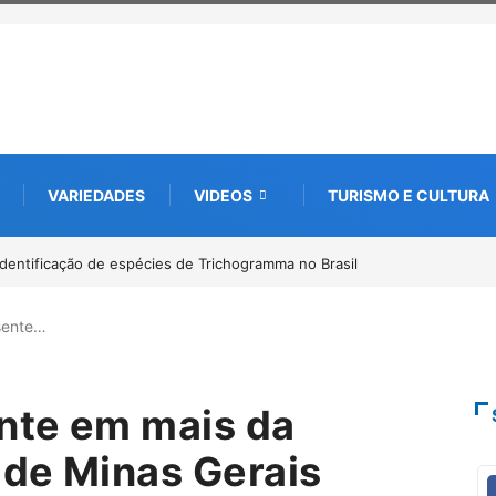
VARIEDADES
VIDEOS
TURISMO E CULTURA
astreamento digital de 10 mil mudas usadas na recuperação
arceria com startup da Amazônia
sente…
nte em mais da
de Minas Gerais