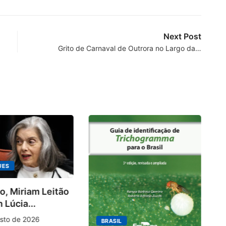
Next Post
Grito de Carnaval de Outrora no Largo da…
UES
o, Miriam Leitão
Ki
 Lúcia...
ra
10
sto de 2026
BRASIL