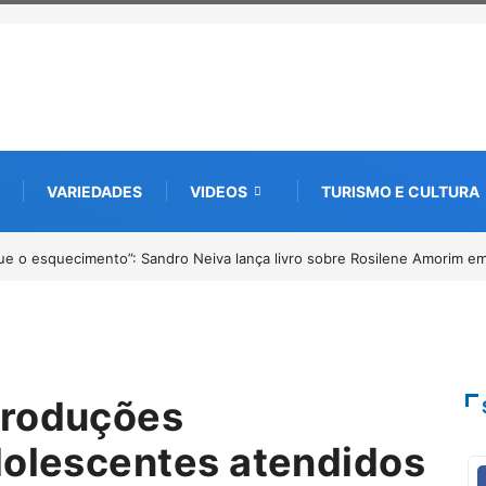
VARIEDADES
VIDEOS
TURISMO E CULTURA
ções abertas para o Prêmio de Redação e Desenho até o dia 14 de agost
produções
dolescentes atendidos