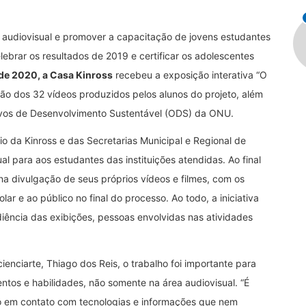
 audiovisual e promover a capacitação de jovens estudantes
ebrar os resultados de 2019 e certificar os adolescentes
 de 2020, a Casa Kinross
recebeu a exposição interativa “O
o dos 32 vídeos produzidos pelos alunos do projeto, além
ivos de Desenvolvimento Sustentável (ODS) da ONU.
o da Kinross e das Secretarias Municipal e Regional de
l para aos estudantes das instituições atendidas. Ao final
na divulgação de seus próprios vídeos e filmes, com os
r e ao público no final do processo. Ao todo, a iniciativa
iência das exibições, pessoas envolvidas nas atividades
nciarte, Thiago dos Reis, o trabalho foi importante para
tos e habilidades, não somente na área audiovisual. “É
o em contato com tecnologias e informações que nem