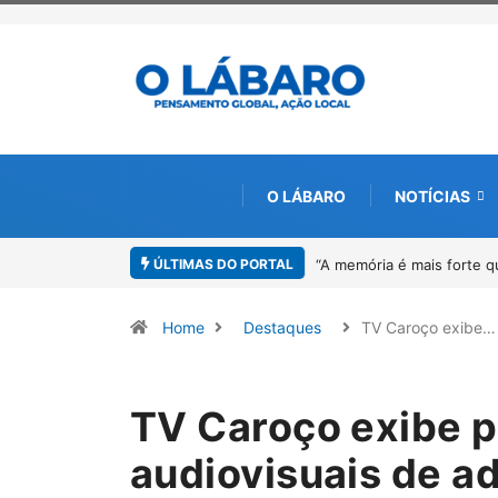
O LÁBARO
NOTÍCIAS
ÚLTIMAS DO PORTAL
4º Fliparacatu tem inscri
Home
Destaques
TV Caroço exibe…
TV Caroço exibe 
audiovisuais de a