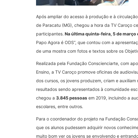
Após ampliar do acesso à produção e à circulação
de Paracatu (MG), chegou a hora da TV Caroço cel
participantes.
Na última quinta-feira, 5 de março
Papo Agora é ODS”, que contou com a apresentaçã
de uma mostra com fotos e textos sobre os Objet
Realizada pela Fundação Conscienciarte, com apoi
Ensino, a TV Caroço promove oficinas de audiovisua
dos cursos, os jovens produzem, criam e auxiliam 
resultados sendo apresentados à comunidade escola
chegou a
3.845 pessoas
em 2019, incluindo a aud
escolares, entre outros.
Para o coordenador do projeto na Fundação Conscie
que os alunos pudessem adquirir novos conhecimen
muito bom ver os jovens se envolvendo e entrand