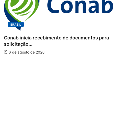
SIL
BRA
b inicia recebimento de documentos para
itação...
Works
 agosto de 2026
pisci
6 de