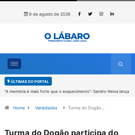
9 de agosto de 2026
ÚLTIMAS DO PORTAL
ança
4º Fliparacatu tem inscrições abertas para o Prêmio de Redação e
Desenho até o dia 14 de agosto
Home
Variedades
Turma do Dogão…
Turma do Dogão participa do