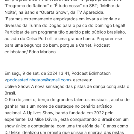
“Programa do Ratinho” e “É tudo nosso” do SBT; “Melhor da
Noite”, na Band e “Quarta Show”, da TV Aparecida.
“Estamos extremamente empolgados em levar a alegria e a
diversão da Turma do Dogão para o palco do Domingo Legal!
Participar de um programa tão querido pelo público brasileiro,
ao lado do Celso Portiolli, é uma grande honra. Preparem-se
para uma bagunça do bem, porque a Carret. Podcast
edinhotaon/ Edno Mariano
Em seg., 9 de set. de 2024 13:41, Podcast Edinhotaon
<
podcastedinhotaon@gmail.com
> escreveu:
Uplive Show: A nova sensação das pistas de dança conquista o
Brasil.
O Rio de janeiro, berço de grandes talentos musicais , acaba de
ganhar mais um nome de destaque no cenário artístico
nacional. A Uplives Show, banda fundada em 2022 pelo
experiente DJ Mike Dávila , está conquistando o Brasil com um
show único e contagiante, com uma trajetória de 10 anos como
DJ Mike idealizou um projeto que unisse a energia das pistas