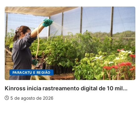
PARACATU E REGIÃO
ross inicia rastreamento digital de 10 mil...
Mi
 de agosto de 2026
5