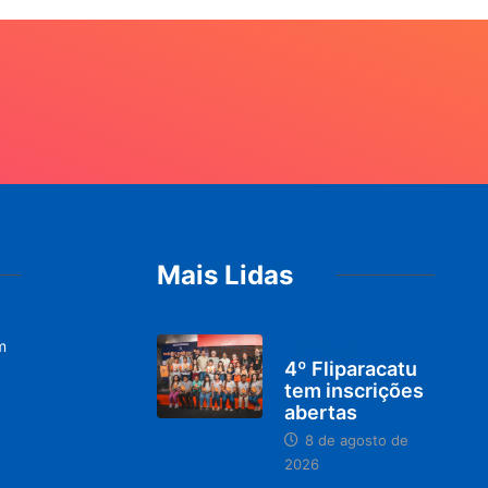
Mais Lidas
m
DESTAQUES
4º Fliparacatu
tem inscrições
abertas
8 de agosto de
2026