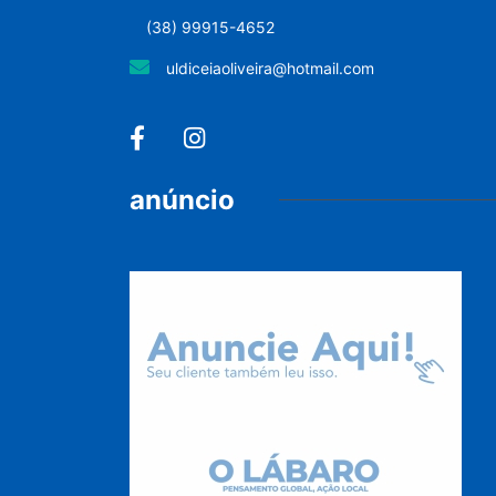
(38) 99915-4652
uldiceiaoliveira@hotmail.com
anúncio