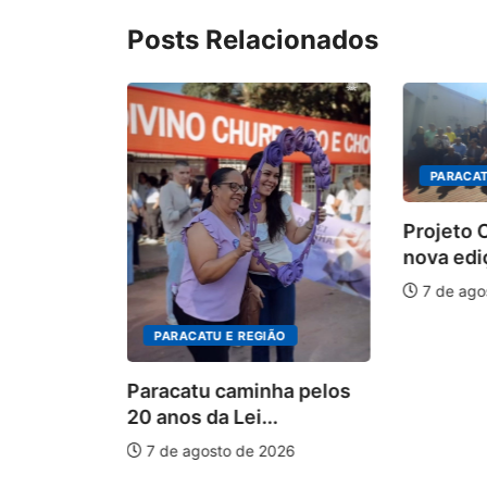
Posts Relacionados
PARACAT
Projeto
nova edi
tem
7 de ago
tas para
PARACATU E REGIÃO
026
Paracatu caminha pelos
20 anos da Lei...
7 de agosto de 2026