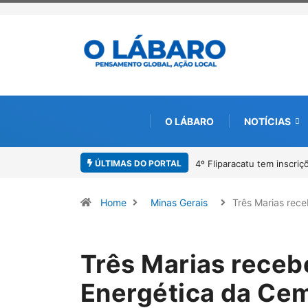
O LÁBARO
NOTÍCIAS
ÚLTIMAS DO PORTAL
 para o Prêmio de Redação e Desenho até o dia 14 de agosto
Paracatu ca
Home
Minas Gerais
Três Marias rec
Três Marias receb
Energética da Cemi