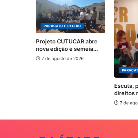
PARACATU E REGIÃO
Projeto CUTUCAR abre
nova edição e semeia...
7 de agosto de 2026
PARACATU 
Escuta, pr
 pelos
direitos ma
7 de agost
6