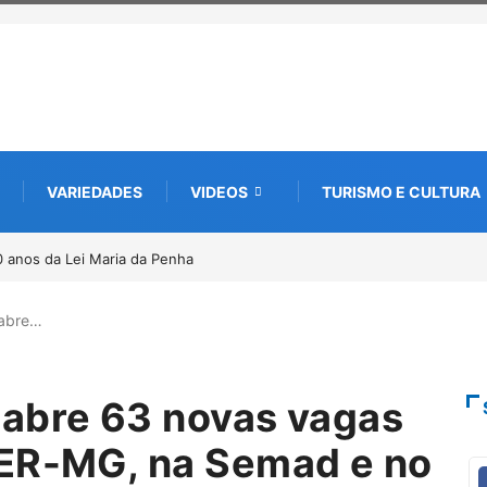
VARIEDADES
VIDEOS
TURISMO E CULTURA
a edição e semeia o futuro por meio da cultura e da memória
 abre…
 abre 63 novas vagas
DER-MG, na Semad e no