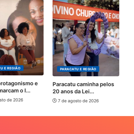
P
Pro
nova
7 d
E REGIÃO
PARACATU E REGIÃO
otagonismo e
Paracatu caminha pelos
rcam o I...
20 anos da Lei...
o de 2026
7 de agosto de 2026