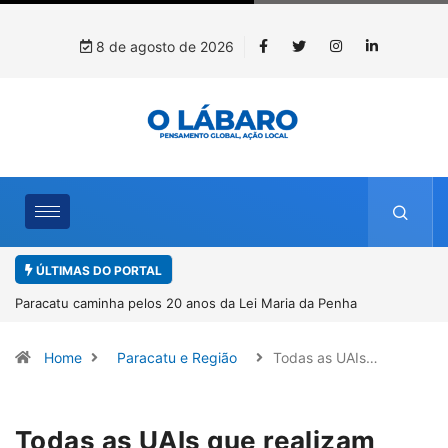
8 de agosto de 2026
ÚLTIMAS DO PORTAL
a Penha
Projeto CUTUCAR abre nova edição e semeia o futuro
por meio da cultura e da memória
Home
Paracatu e Região
Todas as UAIs…
Todas as UAIs que realizam