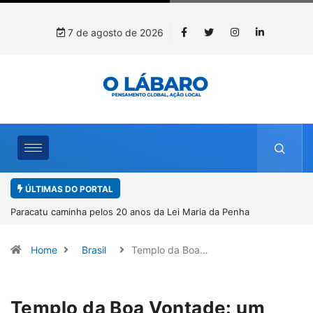
7 de agosto de 2026
ÚLTIMAS DO PORTAL
nha
Projeto CUTUCAR abre nova edição e semeia o futuro
por meio da cultura e da memória
Home
Brasil
Templo da Boa…
Templo da Boa Vontade: um