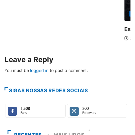
PARACATU E REGIÃO
Escuta, protagonismo e direitos marcam o I.
7 de agosto de 2026
Leave a Reply
You must be
logged in
to post a comment.
SIGAS NOSSAS REDES SOCIAIS
1,508
200
Fans
Followers
RECENTES
MAIS LIDOS