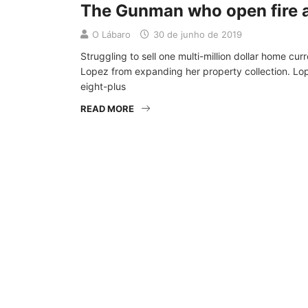
The Gunman who open fire at
O Lábaro
30 de junho de 2019
Struggling to sell one multi-million dollar home cu
Lopez from expanding her property collection. Lop
eight-plus
READ MORE