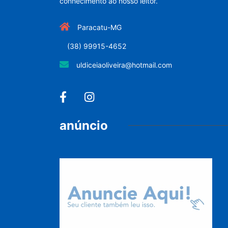
conhecimento ao nosso leitor.
Paracatu-MG
(38) 99915-4652
uldiceiaoliveira@hotmail.com
anúncio