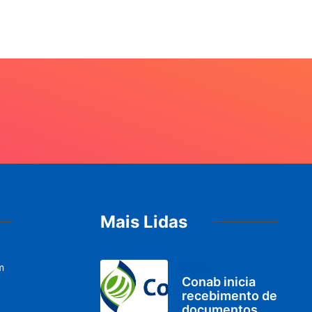
Mais Lidas
m
BRASIL
Conab inicia
recebimento de
documentos