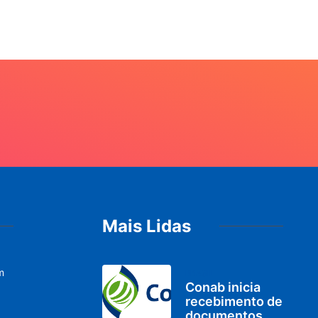
Mais Lidas
m
BRASIL
Conab inicia
recebimento de
documentos