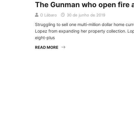
The Gunman who open fire at
O Lábaro
30 de junho de 2019
Struggling to sell one multi-million dollar home cu
Lopez from expanding her property collection. Lop
eight-plus
READ MORE