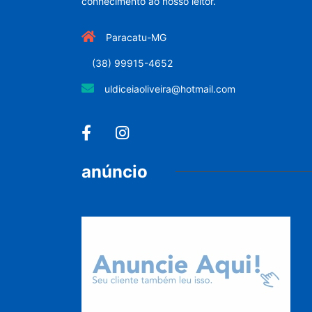
conhecimento ao nosso leitor.
Paracatu-MG
(38) 99915-4652
uldiceiaoliveira@hotmail.com
anúncio