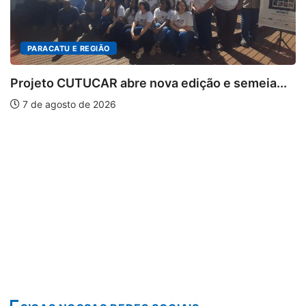
CATU E REGIÃO
o CUTUCAR abre nova edição e semeia...
agosto de 2026
PARA
Escuta
7 de 