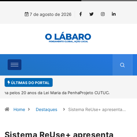
7 de agosto de 2026
ÚLTIMAS DO PORTAL
Projeto CUTUCAR abre nova edição e semeia o futuro por meio da
cultura e da memória
Home
Destaques
Sistema ReUse+ apresenta…
Sistema ReUse+ apresenta