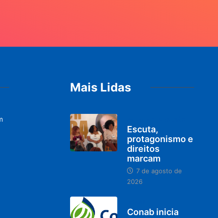
Mais Lidas
m
PARACATU E REGIÃO
Escuta,
protagonismo e
direitos
marcam
7 de agosto de
2026
BRASIL
Conab inicia