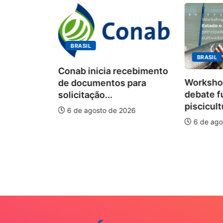
BRASIL
BRASIL
Conab inicia recebimento
Workshop
de documentos para
debate f
solicitação...
piscicult
6 de agosto de 2026
ÃO
6 de ago
onismo e
o I...
026