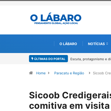
O LÁBARO
NOTÍCIAS
ÚLTIMAS DO PORTAL
Escuta, protagonismo e dire
Home
Paracatu e Região
Sicoob Cre
Sicoob Credigerais
comitiva em visita