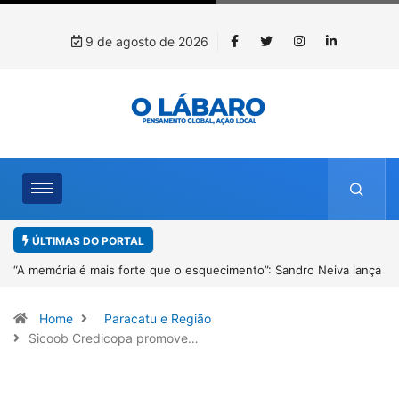
9 de agosto de 2026
ÚLTIMAS DO PORTAL
ança
4º Fliparacatu tem inscrições abertas para o Prêmio de Redação e
Desenho até o dia 14 de agosto
Home
Paracatu e Região
Sicoob Credicopa promove…