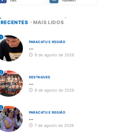
Fans
Followers
RECENTES
MAIS LIDOS
1
PARACATU E REGIÃO
...
8 de agosto de 2026
2
DESTAQUES
...
8 de agosto de 2026
3
PARACATU E REGIÃO
...
7 de agosto de 2026