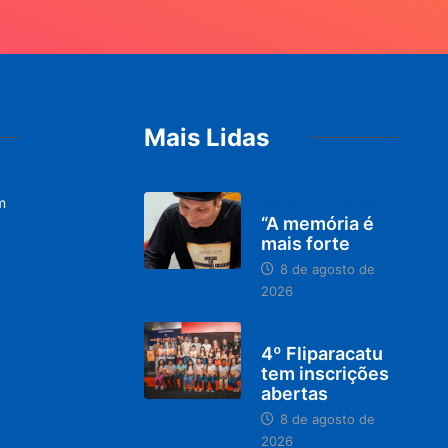
Mais Lidas
m
PARACATU E REGIÃO
“A memória é
mais forte
8 de agosto de
2026
DESTAQUES
4º Fliparacatu
tem inscrições
abertas
8 de agosto de
2026