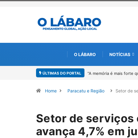
O LÁBARO
NOTÍCIAS
ÚLTIMAS DO PORTAL
o Neiva lança livro sobre Rosilene Amorim em Paracatu
4º Fliparacatu 
Home
Paracatu e Região
Setor de s
Setor de serviços
avança 4,7% em j