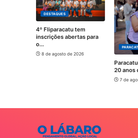
DESTAQUES
4º Fliparacatu tem
inscrições abertas para
o...
PARACAT
8 de agosto de 2026
ÃO
Paracatu
20 anos d
is forte
7 de ago
026