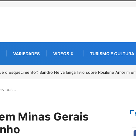
VARIEDADES
VIDEOS
TURISMO E CULTURA
tem inscrições abertas para o Prêmio de Redação e Desenho até o dia 14
erviços…
 em Minas Gerais
unho