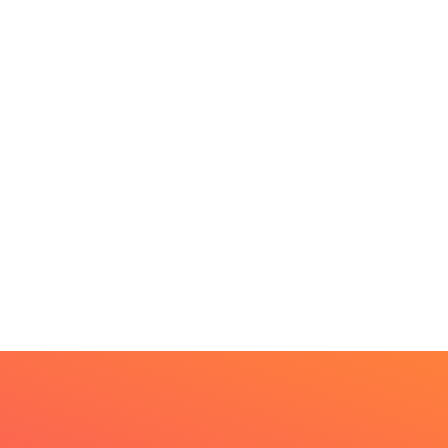
DESTAQUES
 Fliparacatu tem
scrições abertas para
..
PARACATU E REGIÃO
8 de agosto de 2026
Paracatu caminha pelos
20 anos da Lei...
7 de agosto de 2026