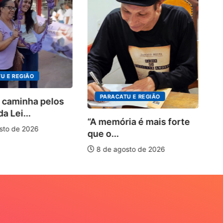
4º
in
o.
U E REGIÃO
PARACATU E REGIÃO
 caminha pelos
a Lei...
“A memória é mais forte
sto de 2026
que o...
8 de agosto de 2026