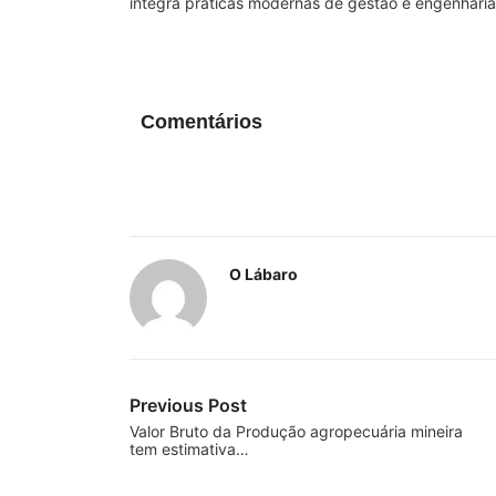
integra práticas modernas de gestão e engenhari
Comentários
O Lábaro
Previous Post
Valor Bruto da Produção agropecuária mineira
tem estimativa…