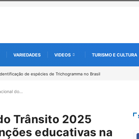
VARIEDADES
VIDEOS
TURISMO E CULTURA
to digital de 10 mil mudas usadas na recuperação
om startup da Amazônia
cional do…
do Trânsito 2025
nções educativas na