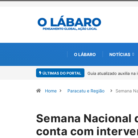
O LÁBARO
NOTÍCIAS
ÚLTIMAS DO PORTAL
tificação de espécies de Trichogramma no Brasil
Kinross inicia rastreamen
ambiental, em parceria c
Home
Paracatu e Região
Semana Na
Semana Nacional 
conta com interve