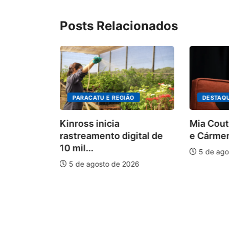
Posts Relacionados
PARACATU E REGIÃO
DESTAQ
Kinross inicia
Mia Cout
rastreamento digital de
e Cármen
10 mil...
5 de ago
5 de agosto de 2026
auxilia na
e
026