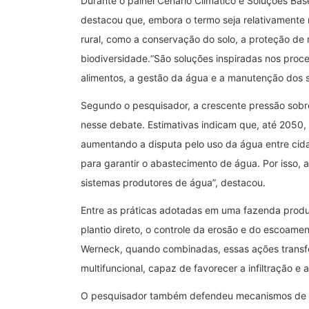
Durante o painel Cenário Climático e Soluções B
destacou que, embora o termo seja relativamente 
rural, como a conservação do solo, a proteção de
biodiversidade.“São soluções inspiradas nos proc
alimentos, a gestão da água e a manutenção dos s
Segundo o pesquisador, a crescente pressão sobre 
nesse debate. Estimativas indicam que, até 2050
aumentando a disputa pelo uso da água entre ci
para garantir o abastecimento de água. Por isso, 
sistemas produtores de água”, destacou.
Entre as práticas adotadas em uma fazenda produ
plantio direto, o controle da erosão e do escoame
Werneck, quando combinadas, essas ações transfo
multifuncional, capaz de favorecer a infiltração e
O pesquisador também defendeu mecanismos de r