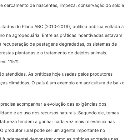
de cercamento de nascentes, limpeza, conservação do solo e
tados do Plano ABC (2010-2019), política pública voltada à
o na agropecuária. Entre as práticas incentivadas estavam
to, a recuperação de pastagens degradadas, os sistemas de
orestas plantadas e o tratamento de dejetos animais.
 em 115%.
são atendidas. As práticas hoje usadas pelos produtores
as climáticas. O país é um exemplo em agricultura de baixo
 precisa acompanhar a evolução das exigências dos
lidade e ao uso dos recursos naturais. Segundo ele, temas
Natureza tendem a ganhar cada vez mais relevância nas
“O produtor rural pode ser um agente importante no
, é fundamental demonstrar como as práticas adotadas nas