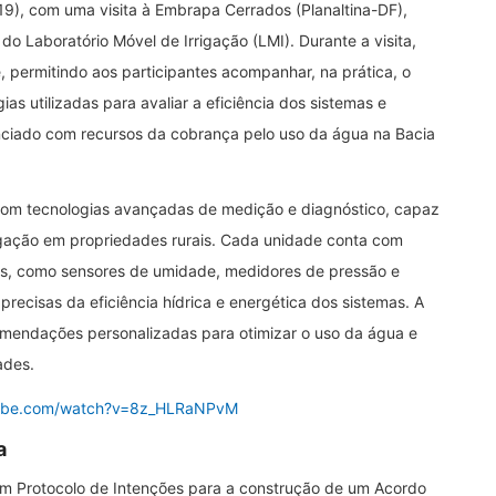
19), com uma visita à Embrapa Cerrados (Planaltina-DF),
 Laboratório Móvel de Irrigação (LMI). Durante a visita,
e, permitindo aos participantes acompanhar, na prática, o
 utilizadas para avaliar a eficiência dos sistemas e
anciado com recursos da cobrança pelo uso da água na Bacia
om tecnologias avançadas de medição e diagnóstico, capaz
rigação em propriedades rurais. Cada unidade conta com
os, como sensores de umidade, medidores de pressão e
precisas da eficiência hídrica e energética dos sistemas. A
comendações personalizadas para otimizar o uso da água e
ades.
tube.com/watch?v=8z_HLRaNPvM
a
um Protocolo de Intenções para a construção de um Acordo