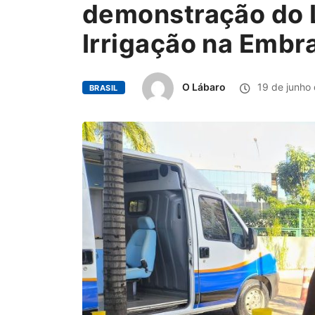
demonstração do 
Irrigação na Emb
O Lábaro
19 de junho
BRASIL