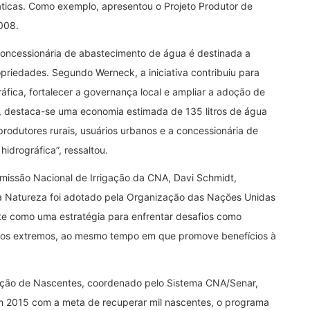
áticas. Como exemplo, apresentou o Projeto Produtor de
2008.
concessionária de abastecimento de água é destinada a
riedades. Segundo Werneck, a iniciativa contribuiu para
ráfica, fortalecer a governança local e ampliar a adoção de
os, destaca-se uma economia estimada de 135 litros de água
produtores rurais, usuários urbanos e a concessionária de
idrográfica”, ressaltou.
issão Nacional de Irrigação da CNA, Davi Schmidt,
a Natureza foi adotado pela Organização das Nações Unidas
e como uma estratégia para enfrentar desafios como
ntos extremos, ao mesmo tempo em que promove benefícios à
eção de Nascentes, coordenado pelo Sistema CNA/Senar,
m 2015 com a meta de recuperar mil nascentes, o programa