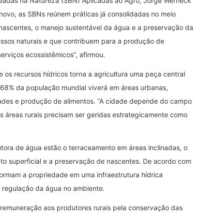
aseadas na Natureza (SBN) Aplicadas ao Agro, Jorge Werneck
novo, as SBNs reúnem práticas já consolidadas no meio
 nascentes, o manejo sustentável da água e a preservação da
essos naturais e que contribuem para a produção de
erviços ecossistêmicos”, afirmou.
os recursos hídricos torna a agricultura uma peça central
, 68% da população mundial viverá em áreas urbanas,
dades e produção de alimentos. “A cidade depende do campo
as áreas rurais precisam ser geridas estrategicamente como
tora de água estão o terraceamento em áreas inclinadas, o
nto superficial e a preservação de nascentes. De acordo com
rmam a propriedade em uma infraestrutura hídrica
 a regulação da água no ambiente.
emuneração aos produtores rurais pela conservação das