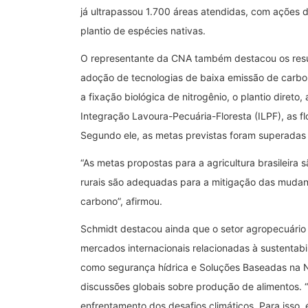
já ultrapassou 1.700 áreas atendidas, com ações 
plantio de espécies nativas.
O representante da CNA também destacou os resul
adoção de tecnologias de baixa emissão de carbon
a fixação biológica de nitrogênio, o plantio dire
Integração Lavoura-Pecuária-Floresta (ILPF), as fl
Segundo ele, as metas previstas foram superadas
“As metas propostas para a agricultura brasileira 
rurais são adequadas para a mitigação das mudanç
carbono”, afirmou.
Schmidt destacou ainda que o setor agropecuário
mercados internacionais relacionadas à sustentabi
como segurança hídrica e Soluções Baseadas na 
discussões globais sobre produção de alimentos. 
enfrentamento dos desafios climáticos. Para isso