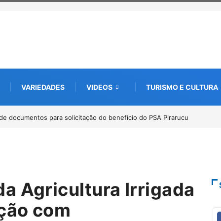
VARIEDADES
VIDEOS
TURISMO E CULTURA
bate futuro da piscicultura com espécies nativas da Amazônia
a Agricultura Irrigada
ção com