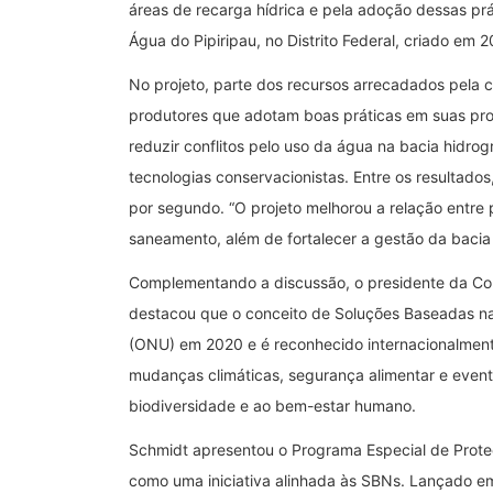
áreas de recarga hídrica e pela adoção dessas pr
Água do Pipiripau, no Distrito Federal, criado em 
No projeto, parte dos recursos arrecadados pela 
produtores que adotam boas práticas em suas prop
reduzir conflitos pelo uso da água na bacia hidrog
tecnologias conservacionistas. Entre os resultad
por segundo. “O projeto melhorou a relação entre 
saneamento, além de fortalecer a gestão da bacia h
Complementando a discussão, o presidente da Com
destacou que o conceito de Soluções Baseadas n
(ONU) em 2020 e é reconhecido internacionalment
mudanças climáticas, segurança alimentar e eve
biodiversidade e ao bem-estar humano.
Schmidt apresentou o Programa Especial de Prot
como uma iniciativa alinhada às SBNs. Lançado e