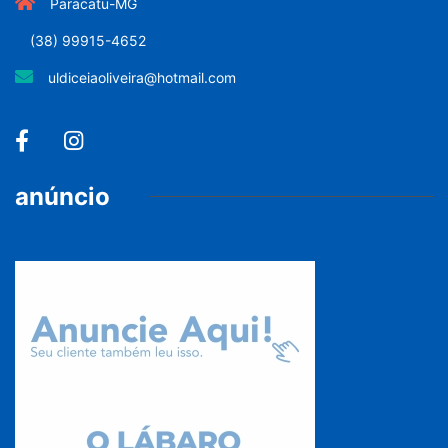
Paracatu-MG
(38) 99915-4652
uldiceiaoliveira@hotmail.com
anúncio