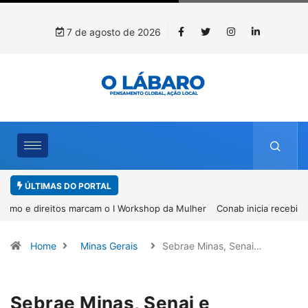
7 de agosto de 2026
ÚLTIMAS DO PORTAL
r
Conab inicia recebimento de documentos para solicitação do
benefício do PSA Pirarucu
Home
Minas Gerais
Sebrae Minas, Senai…
Sebrae Minas, Senai e