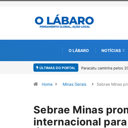
O LÁBARO
NOTÍCIAS
ÚLTIMAS DO PORTAL
Projeto CUTUCAR abre nov
Home
Minas Gerais
Sebrae Minas p
Sebrae Minas pro
internacional par