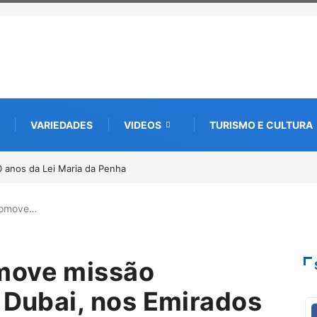
VARIEDADES
VIDEOS
TURISMO E CULTURA
a edição e semeia o futuro por meio da cultura e da memória
romove…
move missão
a Dubai, nos Emirados