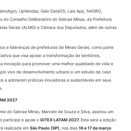
SapiensAgro, UpVendas, Gaio DataOS, Lais App, NAGRO,
s do Conselho Deliberativo do Sebrae Minas, da Prefeitura
Minas Gerais (ALMG) e Câmara dos Deputados, além de outras
s e lideranças de prefeituras de Minas Gerais, como parte
ciativa que visa apoiar a transformação de territórios,
 da inovação para promover uma melhor qualidade de vida e
plo vivo de desenvolvimento urbano e um estudo de caso
ros a adotarem práticas inovadoras e sustentáveis em seus
e.
TAM 2027
nte do Sebrae Minas, Marcelo de Souza e Silva, assinou um
o participe e apoie o
GITEX LATAM 2027.
Esta será a edição
rá realizada em
São Paulo (SP),
nos dias
16 e 17 de março