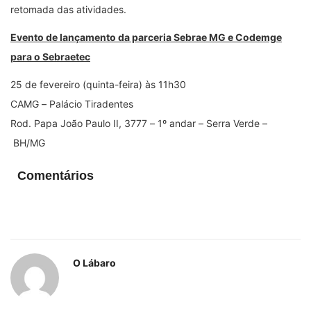
retomada das atividades.
Evento de lançamento da parceria Sebrae MG e Codemge
para o Sebraetec
25 de fevereiro (quinta-feira) às 11h30
CAMG
–
Palácio Tiradentes
Rod. Papa João Paulo II, 3777
–
1
º
andar
–
Serra Verde
–
BH/MG
Comentários
O Lábaro