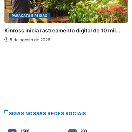
TU E REGIÃO
DESTA
inicia rastreamento digital de 10 mil...
Mia Cout
osto de 2026
5 de ag
SIGAS NOSSAS REDES SOCIAIS
1,508
200