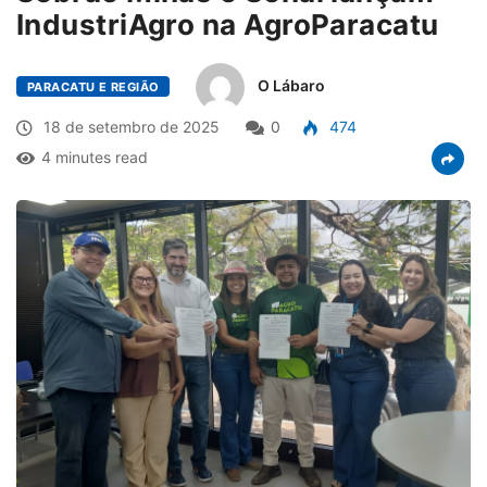
IndustriAgro na AgroParacatu
O Lábaro
PARACATU E REGIÃO
18 de setembro de 2025
0
474
4 minutes read