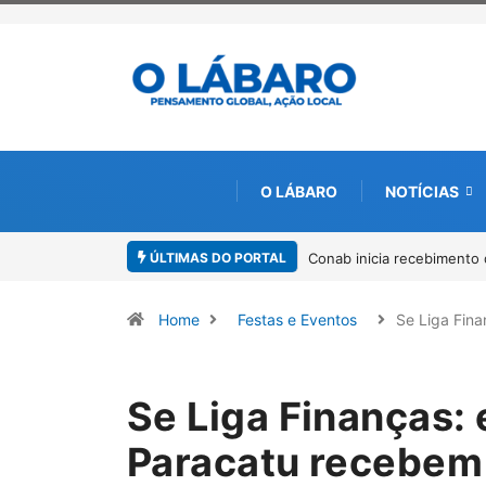
O LÁBARO
NOTÍCIAS
ÚLTIMAS DO PORTAL
o de documentos para solicitação do benefício do PSA Pirarucu
Workshop
Amazôni
Home
Festas e Eventos
Se Liga Fin
Se Liga Finanças:
Paracatu recebem