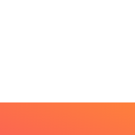
MINAS GERAIS
BRASIL
Aberto o credenciament
rkshop internacional
de imprensa para a...
bate futuro da
scicultura com...
6 de agosto de 2026
6 de agosto de 2026