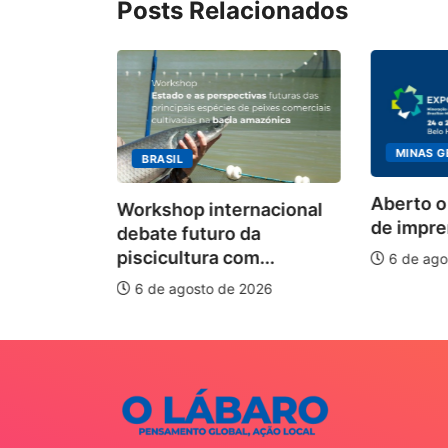
Posts Relacionados
MINAS G
BRASIL
ecebimento
Aberto o
Workshop internacional
 para
de impren
debate futuro da
piscicultura com...
6 de ago
026
6 de agosto de 2026