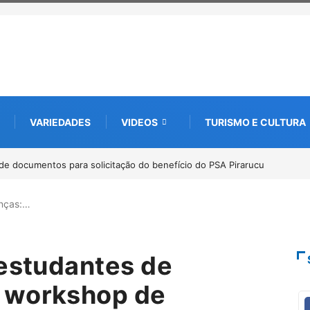
VARIEDADES
VIDEOS
TURISMO E CULTURA
 internacional debate futuro da piscicultura com espécies nativas da
a
anças:…
 estudantes de
 workshop de