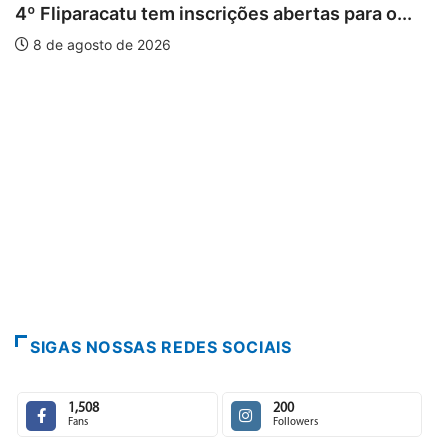
em inscrições abertas para o...
026
PARACATU E REGIÃ
Paracatu caminha
7 de agosto de 2
SIGAS NOSSAS REDES SOCIAIS
1,508
200
Fans
Followers