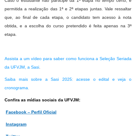
Caso o estudante não participe da 1ª etapa no tempo certo, é
permitida a realização das 1ª e 2ª etapas juntas. Vale ressaltar
que, ao final de cada etapa, o candidato tem acesso à nota
obtida, e a escolha do curso pretendido é feita apenas na 3ª
etapa.
Assista a um vídeo para saber como funciona a Seleção Seriada
da UFVJM, a Sasi
.
Saiba mais sobre a Sasi 2025: acesse o edital e veja o
cronograma.
Confira as mídias sociais da UFVJM:
Facebook – Perfil Oficial
Instagram