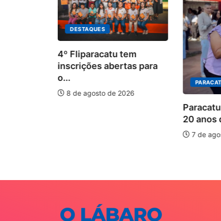
DESTAQUES
4º Fliparacatu tem
inscrições abertas para
o...
PARACAT
8 de agosto de 2026
ÃO
Paracatu
20 anos d
is forte
7 de ago
026