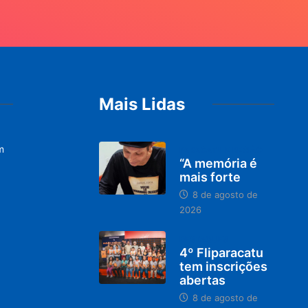
Mais Lidas
m
PARACATU E REGIÃO
“A memória é
mais forte
8 de agosto de
2026
DESTAQUES
4º Fliparacatu
tem inscrições
abertas
8 de agosto de