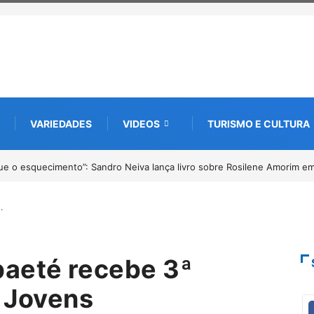
VARIEDADES
VIDEOS
TURISMO E CULTURA
tu tem inscrições abertas para o Prêmio de Redação e Desenho até o di
…
baeté recebe 3ª
e Jovens