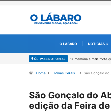
O LÁBARO
NOTÍCIAS
ÚLTIMAS DO PORTAL
andro Neiva lança livro sobre Rosilene Amorim em Paracatu
4º Fliparaca
Home
Minas Gerais
São Gonçalo do
São Gonçalo do A
edição da Feira d