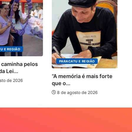
4º
in
o.
U E REGIÃO
PARACATU E REGIÃO
 caminha pelos
a Lei...
“A memória é mais forte
sto de 2026
que o...
8 de agosto de 2026