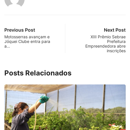
SIGAS NOSSAS REDES SOCIAIS
1,508
200
Fans
Followers
RECENTES
MAIS LIDOS
1
BRASIL
...