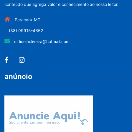
BRASIL
Guia atualizado auxilia na
identificação
5 de agosto de 2026
PARACATU E REGIÃO
Kinross inicia rastreamento
digital de
5 de agosto de 2026
DESTAQUES
Mia Couto, Miriam Leitão e
5 de agosto de 2026